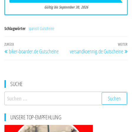
Gültig bis September 30, 2026
Schlagwörter
sparvoll Gutscheine
Beitragsnavigation
Vorheriger
ZURÜCK
WEITER
Nä
biker-boarder.de Gutscheine
versandkoennig.de Gutscheine
Beitrag
Be
SUCHE
Suchen
nach:
UNSERE TOP-EMPFEHLUNG