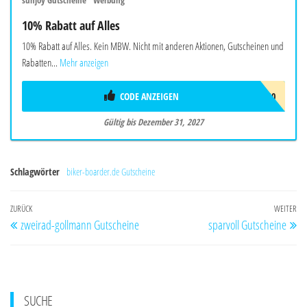
10% Rabatt auf Alles
10% Rabatt auf Alles. Kein MBW. Nicht mit anderen Aktionen, Gutscheinen und
Rabatten...
Mehr anzeigen
CODE ANZEIGEN
SUNJOYEU10
Gültig bis Dezember 31, 2027
Schlagwörter
biker-boarder.de Gutscheine
Beitragsnavigation
Vorheriger
ZURÜCK
WEITER
Nä
zweirad-gollmann Gutscheine
sparvoll Gutscheine
Beitrag
Be
SUCHE