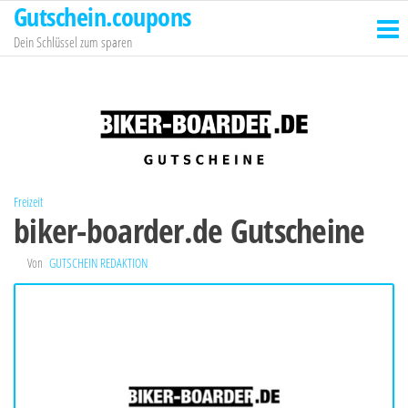
Gutschein.coupons
Zum
Inhalt
Dein Schlüssel zum sparen
springen
Freizeit
biker-boarder.de Gutscheine
Von
GUTSCHEIN REDAKTION