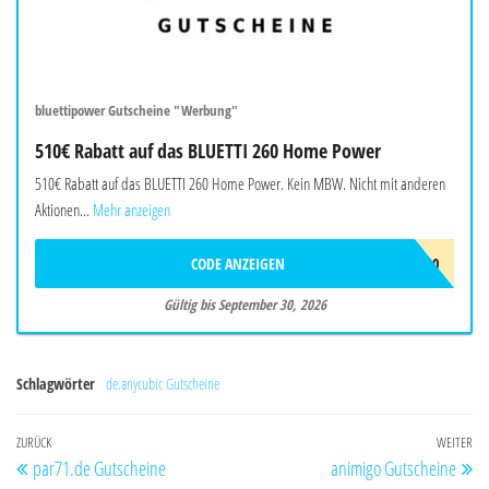
bluettipower Gutscheine "Werbung"
510€ Rabatt auf das BLUETTI 260 Home Power
510€ Rabatt auf das BLUETTI 260 Home Power. Kein MBW. Nicht mit anderen
Aktionen...
Mehr anzeigen
CODE ANZEIGEN
BALAFF510
Gültig bis September 30, 2026
Schlagwörter
de.anycubic Gutscheine
Beitragsnavigation
Vorheriger
ZURÜCK
WEITER
Nä
par71.de Gutscheine
animigo Gutscheine
Beitrag
Be