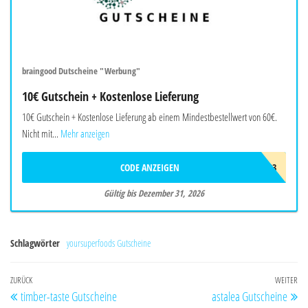
braingood Dutscheine "Werbung"
10€ Gutschein + Kostenlose Lieferung
10€ Gutschein + Kostenlose Lieferung ab einem Mindestbestellwert von 60€.
Nicht mit...
Mehr anzeigen
CODE ANZEIGEN
BRAW403
Gültig bis Dezember 31, 2026
Schlagwörter
yoursuperfoods Gutscheine
Beitragsnavigation
Vorheriger
ZURÜCK
WEITER
Nä
timber-taste Gutscheine
astalea Gutscheine
Beitrag
Be