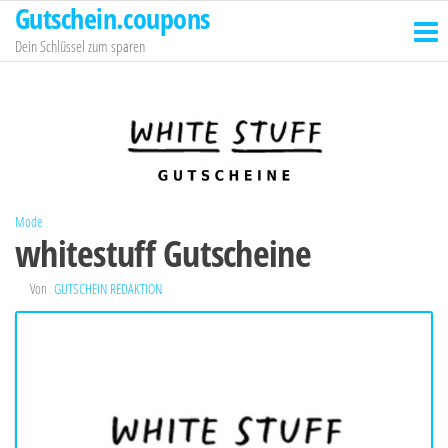
Gutschein.coupons
Zum
Inhalt
Dein Schlüssel zum sparen
springen
Mode
whitestuff Gutscheine
Von
GUTSCHEIN REDAKTION