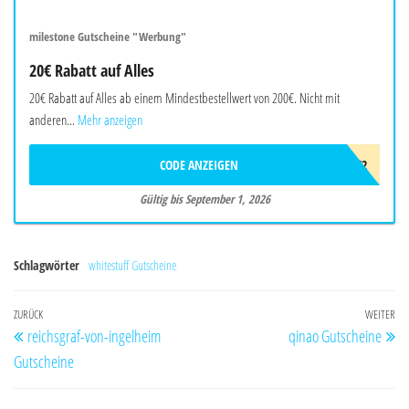
milestone Gutscheine "Werbung"
20€ Rabatt auf Alles
20€ Rabatt auf Alles ab einem Mindestbestellwert von 200€. Nicht mit
anderen...
Mehr anzeigen
CODE ANZEIGEN
AWB3F2F2T4K2
Gültig bis September 1, 2026
Schlagwörter
whitestuff Gutscheine
Beitragsnavigation
Vorheriger
ZURÜCK
WEITER
Nä
reichsgraf-von-ingelheim
qinao Gutscheine
Beitrag
Be
Gutscheine