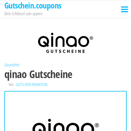
Gutschein.coupons
Zum
Inhalt
Dein Schlüssel zum sparen
springen
Gesundheit
qinao Gutscheine
Von
GUTSCHEIN REDAKTION