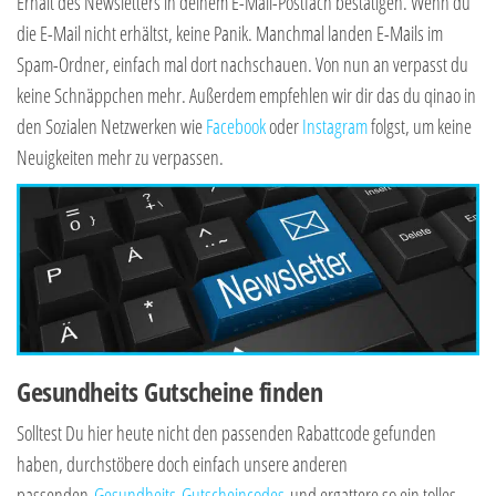
Erhalt des Newsletters in deinem E-Mail-Postfach bestätigen. Wenn du
die E-Mail nicht erhältst, keine Panik. Manchmal landen E-Mails im
Spam-Ordner, einfach mal dort nachschauen. Von nun an verpasst du
keine Schnäppchen mehr. Außerdem empfehlen wir dir das du qinao in
den Sozialen Netzwerken wie
Facebook
oder
Instagram
folgst, um keine
Neuigkeiten mehr zu verpassen.
Gesundheits Gutscheine finden
Solltest Du hier heute nicht den passenden Rabattcode gefunden
haben, durchstöbere doch einfach unsere anderen
passenden
Gesundheits-Gutscheincodes
und ergattere so ein tolles