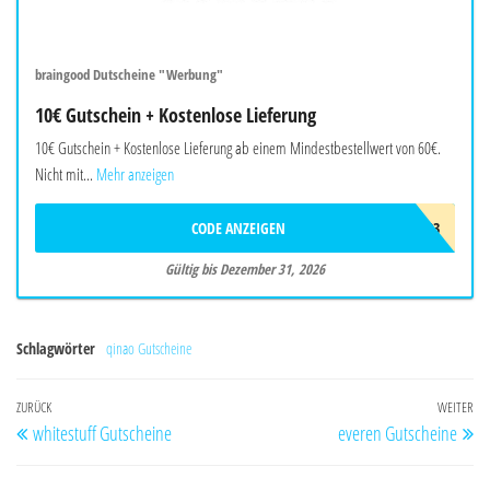
braingood Dutscheine "Werbung"
10€ Gutschein + Kostenlose Lieferung
10€ Gutschein + Kostenlose Lieferung ab einem Mindestbestellwert von 60€.
Nicht mit...
Mehr anzeigen
CODE ANZEIGEN
BRAW403
Gültig bis Dezember 31, 2026
Schlagwörter
qinao Gutscheine
Beitragsnavigation
Vorheriger
ZURÜCK
WEITER
Nä
whitestuff Gutscheine
everen Gutscheine
Beitrag
Be