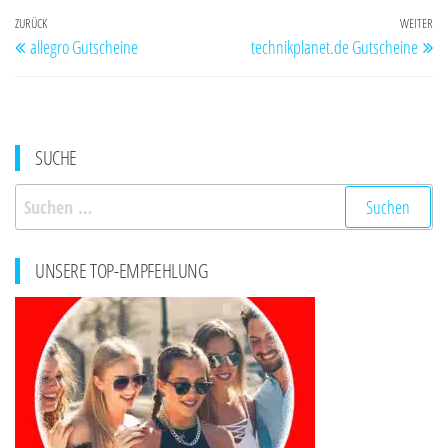
Beitragsnavigation
Vorheriger
ZURÜCK
WEITER
Nä
allegro Gutscheine
technikplanet.de Gutscheine
Beitrag
Be
SUCHE
Suchen
nach:
UNSERE TOP-EMPFEHLUNG