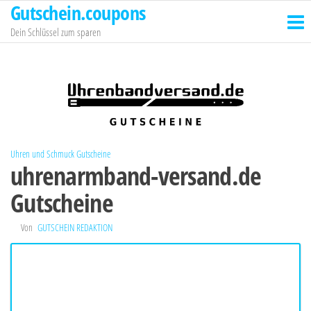
Gutschein.coupons
Zum
Inhalt
Dein Schlüssel zum sparen
springen
Uhren und Schmuck Gutscheine
uhrenarmband-versand.de
Gutscheine
Von
GUTSCHEIN REDAKTION