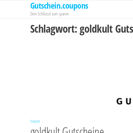
Gutschein.coupons
Zum
Inhalt
Dein Schlüssel zum sparen
springen
Schlagwort:
goldkult Gut
Freizeit
goldkult Gutscheine