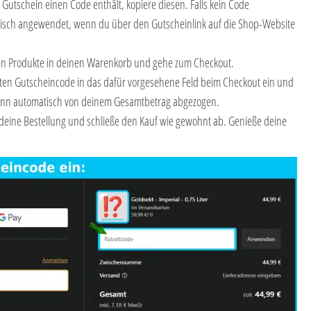
Gutschein einen Code enthält, kopiere diesen. Falls kein Code
matisch angewendet, wenn du über den Gutscheinlink auf die Shop-Website
en Produkte in deinen Warenkorb und gehe zum Checkout.
rten Gutscheincode in das dafür vorgesehene Feld beim Checkout ein und
 dann automatisch von deinem Gesamtbetrag abgezogen.
deine Bestellung und schließe den Kauf wie gewohnt ab. Genieße deine