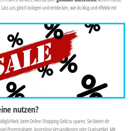
ass uns gleich loslegen und entdecken, wie du klug und effektiv mit
ine nutzen?
Möglichkeit, beim Online-Shopping Geld zu sparen. Sie bieten dir
iel Prozentrabatte, kostenlose Versandkosten oder Gratisartikel. Mit