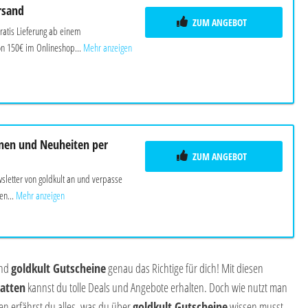
rsand
ZUM ANGEBOT
ratis Lieferung ab einem
on 150€ im Onlineshop...
Mehr anzeigen
nen und Neuheiten per
ZUM ANGEBOT
letter von goldkult an und verpasse
en...
Mehr anzeigen
ind
goldkult Gutscheine
genau das Richtige für dich! Mit diesen
atten
kannst du tolle Deals und Angebote erhalten. Doch wie nutzt man
n erfährst du alles, was du über
goldkult Gutscheine
wissen musst,