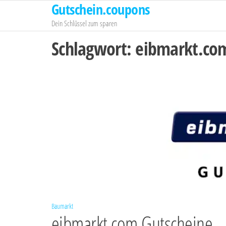
Gutschein.coupons
Zum
Inhalt
Dein Schlüssel zum sparen
springen
Schlagwort:
eibmarkt.co
Baumarkt
eibmarkt.com Gutscheine