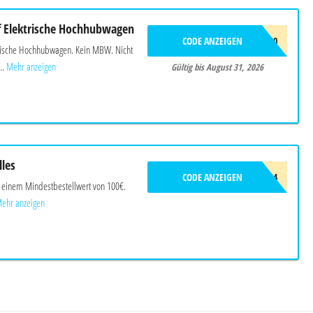
f Elektrische Hochhubwagen
CODE ANZEIGEN
EHOCH100
trische Hochhubwagen. Kein MBW. Nicht
..
Mehr anzeigen
Gültig bis August 31, 2026
lles
CODE ANZEIGEN
L9T5Y8S4
b einem Mindestbestellwert von 100€.
ehr anzeigen