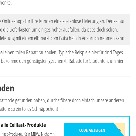
chenke.
e Onlineshops für ihre Kunden eine kostenlose Lieferung an. Denke nur
 die Lieferkosten um einiges höher ausfallen, da ist es doch schön,
Lieferung mit einem eibmarkt.com Gutschein in Anspruch nehmen kann.
l einen tollen Rabatt rausholen. Typische Beispiele hierfür sind Tages-
nd bekomme den günstigsten geschenkt, Rabatte für Studenten, um hier
nden
Rabattcode gefunden haben, durchstöbere doch einfach unsere anderen
ttere so ein tolles Schnäppchen!
alle Cellfast-Produkte
CODE ANZEIGEN
CELLFAST15
ellfast-Produkte. Kein MBW. Nicht mit