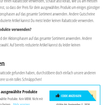
nur einen Rabattcode verwenden, schaue also vorab, wie Du am meisten
st, so dass der Preis für dein ausgewähltes Produkt um einiges günstiger
tionsphasen auf das gesamte Sortiment anwenden. Andere Gutscheine
duzierte Artikel kannst Du meist leider keinen Rabattcode verwenden.
Produkte verwenden?
d der Aktionsphasen auf das gesamte Sortiment anwenden. Andere
ahl. Auf bereits reduzierte Artikel kannst du leider keinen
en
Rabattcode gefunden haben, durchstöbere doch einfach unsere anderen
ere so ein tolles Schnäppchen!
 ausgewählte Produkte
CODE ANZEIGEN
AFF10AUG
wählte Produkte. Kein MBW. Nicht mit
scheinen...
Mehr anzeigen
Gültig bis September 1, 2026