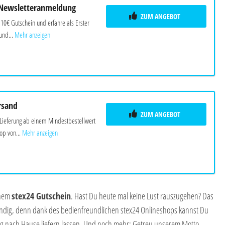
 Newsletteranmeldung
ZUM ANGEBOT
n 10€ Gutschein und erfahre als Erster
und...
Mehr anzeigen
rsand
ZUM ANGEBOT
 Lieferung ab einem Mindestbestellwert
op von...
Mehr anzeigen
inem
stex24 Gutschein
. Hast Du heute mal keine Lust rauszugehen? Das
endig, denn dank des bedienfreundlichen stex24 Onlineshops kannst Du
 nach Hause liefern lassen. Und noch mehr: Getreu unserem Motto