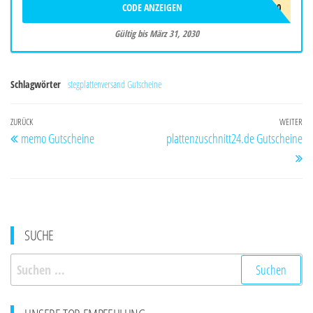
CODE ANZEIGEN
MD10AB100
Gültig bis März 31, 2030
Schlagwörter
stegplattenversand Gutscheine
Beitragsnavigation
Vorheriger
ZURÜCK
WEITER
Nä
memo Gutscheine
plattenzuschnitt24.de Gutscheine
Beitrag
Be
SUCHE
Suchen
nach: