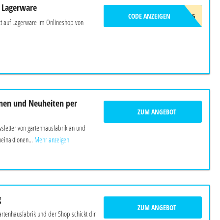
 Lagerware
CODE ANZEIGEN
LAGER15
tt auf Lagerware im Onlineshop von
nen und Neuheiten per
ZUM ANGEBOT
letter von gartenhausfabrik an und
einaktionen...
Mehr anzeigen
g
ZUM ANGEBOT
gartenhausfabrik und der Shop schickt dir