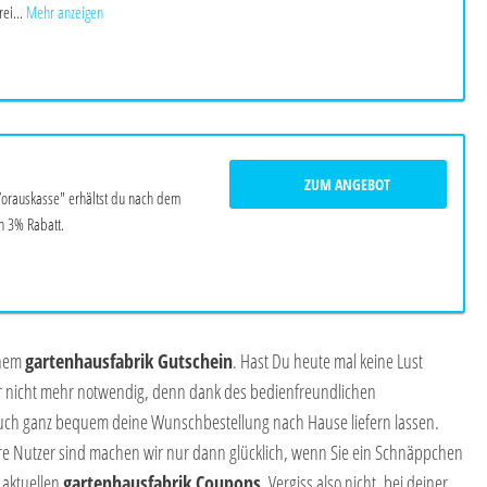
ei...
Mehr anzeigen
ZUM ANGEBOT
Vorauskasse" erhältst du nach dem
n 3% Rabatt.
inem
gartenhausfabrik Gutschein
. Hast Du heute mal keine Lust
r nicht mehr notwendig, denn dank des bedienfreundlichen
auch ganz bequem deine Wunschbestellung nach Hause liefern lassen.
 Nutzer sind machen wir nur dann glücklich, wenn Sie ein Schnäppchen
d aktuellen
gartenhausfabrik Coupons
. Vergiss also nicht, bei deiner