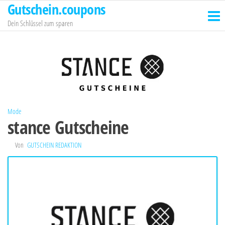
Gutschein.coupons
Zum
Inhalt
Dein Schlüssel zum sparen
springen
Mode
stance Gutscheine
Von
GUTSCHEIN REDAKTION