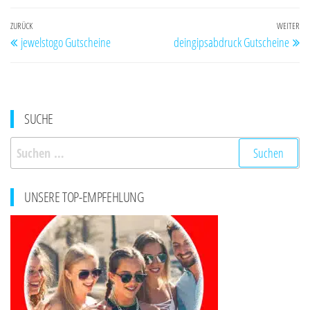
Beitragsnavigation
Vorheriger
ZURÜCK
WEITER
Nä
jewelstogo Gutscheine
deingipsabdruck Gutscheine
Beitrag
Be
SUCHE
Suchen
nach:
UNSERE TOP-EMPFEHLUNG