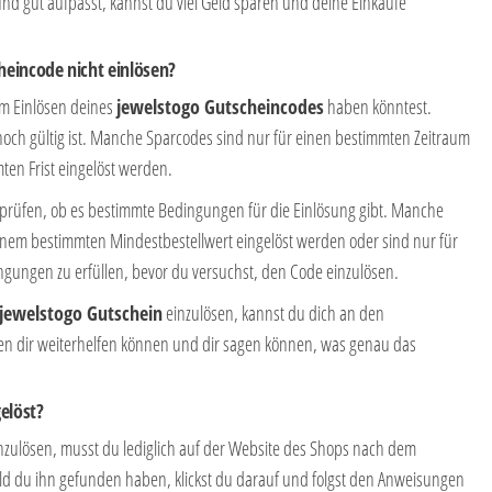
und gut aufpasst, kannst du viel Geld sparen und deine Einkäufe
eincode nicht einlösen?
im Einlösen deines
jewelstogo Gutscheincodes
haben könntest.
noch gültig ist. Manche Sparcodes sind nur für einen bestimmten Zeitraum
ten Frist eingelöst werden.
erprüfen, ob es bestimmte Bedingungen für die Einlösung gibt. Manche
nem bestimmten Mindestbestellwert eingelöst werden oder sind nur für
ingungen zu erfüllen, bevor du versuchst, den Code einzulösen.
jewelstogo Gutschein
einzulösen, kannst du dich an den
ten dir weiterhelfen können und dir sagen können, was genau das
elöst?
nzulösen, musst du lediglich auf der Website des Shops nach dem
d du ihn gefunden haben, klickst du darauf und folgst den Anweisungen