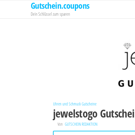
Gutschein.coupons
Zum
Inhalt
Dein Schlüssel zum sparen
springen
Uhren und Schmuck Gutscheine
jewelstogo Gutsche
Von
GUTSCHEIN REDAKTION