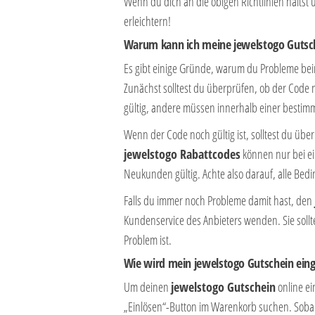
Wenn du dich an die obigen Richtlinien hältst 
erleichtern!
Warum kann ich meine jewelstogo Gutsch
Es gibt einige Gründe, warum du Probleme be
Zunächst solltest du überprüfen, ob der Code 
gültig, andere müssen innerhalb einer bestimm
Wenn der Code noch gültig ist, solltest du üb
jewelstogo Rabattcodes
können nur bei ei
Neukunden gültig. Achte also darauf, alle Bed
Falls du immer noch Probleme damit hast, den
Kundenservice des Anbieters wenden. Sie soll
Problem ist.
Wie wird mein jewelstogo Gutschein eing
Um deinen
jewelstogo Gutschein
online ei
„Einlösen“-Button im Warenkorb suchen. Sobal