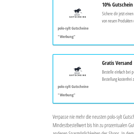
10% Gutschein
Sichere dir jetzt eine
von neuen Produkten 
polo-sylt Gutscheine
"Werbung"
Gratis Versand
Bestelle einfach bei p
Bestellung kostenfrei z
polo-sylt Gutscheine
"Werbung"
Verpasse nie mehr die neusten polo-sylt Gutsc
Mindestbestellwert bis hin zu prozentualen Gut
anderen Sparmöglichkeiten des Shops. In dem