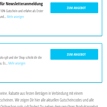
 für Newsletteranmeldung
ZUM ANGEBOT
n 10% Gutschein und erfahre als Erster
und...
Mehr anzeigen
ZUM ANGEBOT
olo-sylt und der Shop schickt dir die
u. Es...
Mehr anzeigen
heine. Rabatte aus festen Beträgen in Verbindung mit einem
scheinen. Wir zeigen Dir hier alle aktuellen Gutscheincodes und alle
 Onlineshop polo-sylt findest Du neben dem regulären Produktangebot