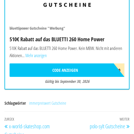
bluettipower Gutscheine "Werbung"
510€ Rabatt auf das BLUETTI 260 Home Power
510€ Rabatt auf das BLUETTI 260 Home Power. Kein MBW. Nicht mit anderen
Aktionen...
Mehr anzeigen
CODE ANZEIGEN
BALAFF510
Gültig bis September 30, 2026
Schlagwörter
immerpreiswert Gutscheine
Beitragsnavigation
Vorheriger
ZURÜCK
WEITER
Nä
x-world-skateshop.com
polo-sylt Gutscheine
Beitrag
Be