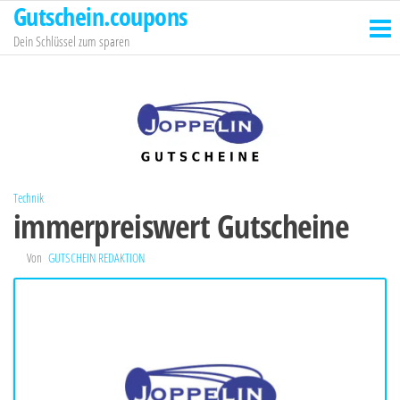
Gutschein.coupons
Zum
Inhalt
Dein Schlüssel zum sparen
springen
Technik
immerpreiswert Gutscheine
Von
GUTSCHEIN REDAKTION