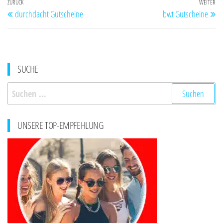
Beitragsnavigation
Vorheriger
ZURÜCK
WEITER
Nä
durchdacht Gutscheine
bwt Gutscheine
Beitrag
Be
SUCHE
Suchen
nach:
UNSERE TOP-EMPFEHLUNG