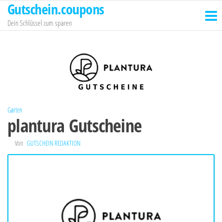
Gutschein.coupons
Zum
Inhalt
Dein Schlüssel zum sparen
springen
Garten
plantura Gutscheine
Von
GUTSCHEIN REDAKTION