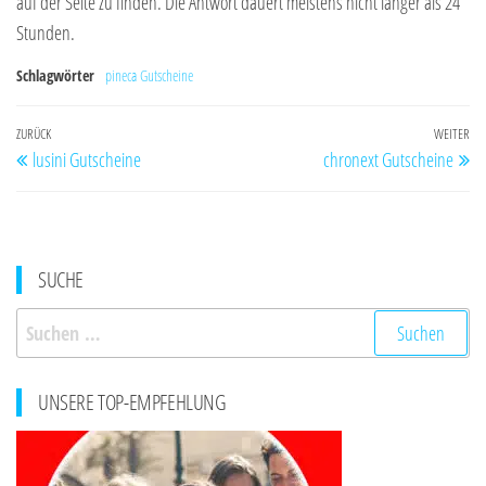
auf der Seite zu finden. Die Antwort dauert meistens nicht länger als 24
Stunden.
Schlagwörter
pineca Gutscheine
Beitragsnavigation
Vorheriger
ZURÜCK
WEITER
Nä
lusini Gutscheine
chronext Gutscheine
Beitrag
Be
SUCHE
Suchen
nach:
UNSERE TOP-EMPFEHLUNG