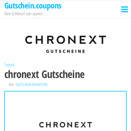
Gutschein.coupons
Zum
Inhalt
Dein Schlüssel zum sparen
springen
Technik
chronext Gutscheine
Von
GUTSCHEIN REDAKTION