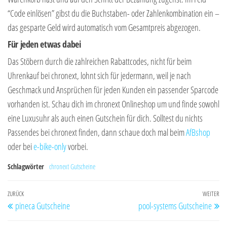
“Code einlösen” gibst du die Buchstaben- oder Zahlenkombination ein –
das gesparte Geld wird automatisch vom Gesamtpreis abgezogen.
Für jeden etwas dabei
Das Stöbern durch die zahlreichen Rabattcodes, nicht für beim
Uhrenkauf bei chronext, lohnt sich für jedermann, weil je nach
Geschmack und Ansprüchen für jeden Kunden ein passender Sparcode
vorhanden ist. Schau dich im chronext Onlineshop um und finde sowohl
eine Luxusuhr als auch einen Gutschein für dich. Solltest du nichts
Passendes bei chronext finden, dann schaue doch mal beim
AfBshop
oder bei
e-bike-only
vorbei.
Schlagwörter
chronext Gutscheine
Beitragsnavigation
Vorheriger
ZURÜCK
WEITER
Nä
pineca Gutscheine
pool-systems Gutscheine
Beitrag
Be