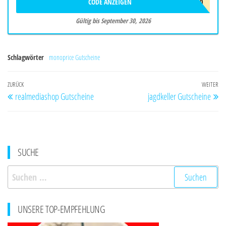
CODE ANZEIGEN
BALAFF510
Gültig bis September 30, 2026
Schlagwörter
monoprice Gutscheine
Beitragsnavigation
Vorheriger
ZURÜCK
WEITER
Nä
realmediashop Gutscheine
jagdkeller Gutscheine
Beitrag
Be
SUCHE
Suchen
nach:
UNSERE TOP-EMPFEHLUNG