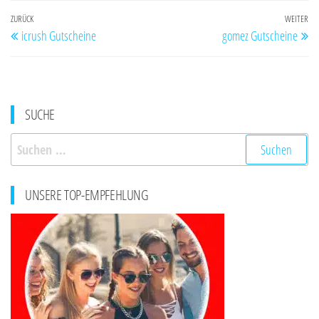
Beitragsnavigation
Vorheriger
ZURÜCK
WEITER
Nä
icrush Gutscheine
gomez Gutscheine
Beitrag
Be
SUCHE
Suchen
nach:
UNSERE TOP-EMPFEHLUNG