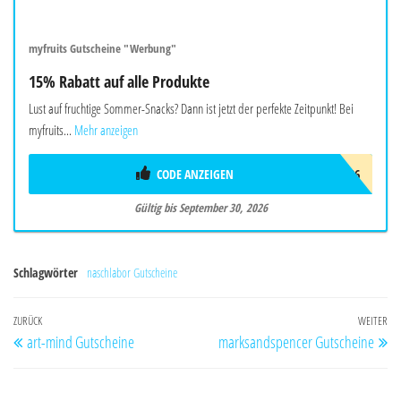
myfruits Gutscheine "Werbung"
15% Rabatt auf alle Produkte
Lust auf fruchtige Sommer-Snacks? Dann ist jetzt der perfekte Zeitpunkt! Bei
myfruits...
Mehr anzeigen
CODE ANZEIGEN
SOMMER26
Gültig bis September 30, 2026
Schlagwörter
naschlabor Gutscheine
Beitragsnavigation
Vorheriger
ZURÜCK
WEITER
Nä
art-mind Gutscheine
marksandspencer Gutscheine
Beitrag
Be