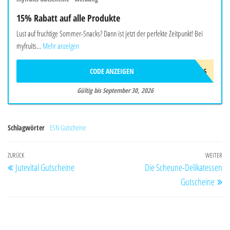
15% Rabatt auf alle Produkte
Lust auf fruchtige Sommer-Snacks? Dann ist jetzt der perfekte Zeitpunkt! Bei
myfruits...
Mehr anzeigen
CODE ANZEIGEN
SOMMER26
Gültig bis September 30, 2026
Schlagwörter
ESN Gutscheine
Beitragsnavigation
Vorheriger
ZURÜCK
WEITER
Nä
Jutevital Gutscheine
Die Scheune-Delikatessen
Beitrag
Be
Gutscheine