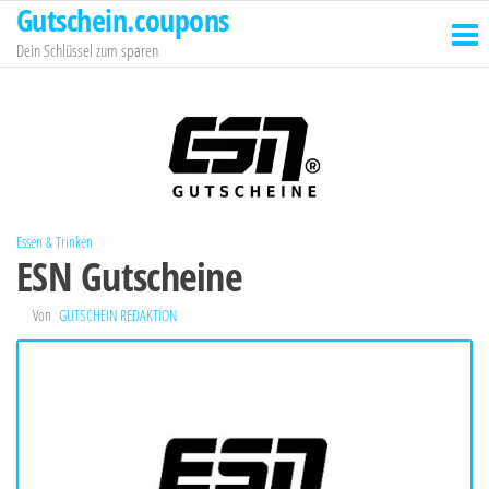
Gutschein.coupons
Zum
Inhalt
Dein Schlüssel zum sparen
springen
Essen & Trinken
ESN Gutscheine
Von
GUTSCHEIN REDAKTION