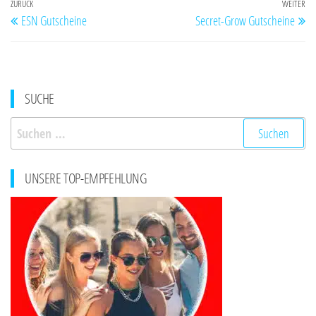
Beitragsnavigation
Vorheriger
ZURÜCK
WEITER
Nä
ESN Gutscheine
Secret-Grow Gutscheine
Beitrag
Be
SUCHE
Suchen
nach:
UNSERE TOP-EMPFEHLUNG