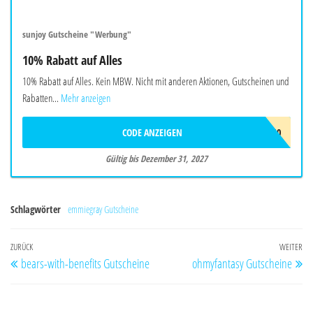
sunjoy Gutscheine "Werbung"
10% Rabatt auf Alles
10% Rabatt auf Alles. Kein MBW. Nicht mit anderen Aktionen, Gutscheinen und
Rabatten...
Mehr anzeigen
CODE ANZEIGEN
SUNJOYEU10
Gültig bis Dezember 31, 2027
Schlagwörter
emmiegray Gutscheine
Beitragsnavigation
Vorheriger
ZURÜCK
WEITER
Nä
bears-with-benefits Gutscheine
ohmyfantasy Gutscheine
Beitrag
Be