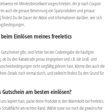
spielsweise ein Mindestbestellwert vorgeschrieben, der je nach Coupon
ören auch die genaue Benennung von Sparprodukten und genaue
 findest Du die Dauer der Aktion und Informationen darüber, wer sich
sungsbedingungen.
eim Einlösen meines freeletics
 Gutscheinen gibt, sind Fehler bei der Codeeingabe die häufigste
tig, ob Du den Rabattcode genau eingegeben und z.B. die Groß- und
tscheinbedingungen nicht sorgfältig gelesen hast, könnte dies auch die
hein-Details noch einmal durch, und vielleicht findest Du den Grund für
s Gutschein am besten einlösen?
ns kopiert hast, packe deine Produkte in den Warenkorb bei freeletics.
rb-Schaltfläche am rechten Rand. Wähle zuvor nur noch die gewünschte