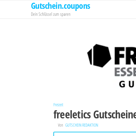
Gutschein.coupons
Zum
Inhalt
Dein Schlüssel zum sparen
springen
Freizeit
freeletics Gutschein
Von
GUTSCHEIN REDAKTION