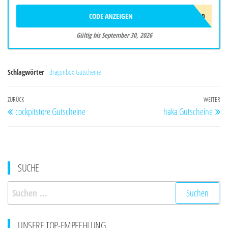
CODE ANZEIGEN
BALAFF510
Gültig bis September 30, 2026
Schlagwörter
dragonbox Gutscheine
Beitragsnavigation
Vorheriger
ZURÜCK
WEITER
Nä
cockpitstore Gutscheine
haka Gutscheine
Beitrag
Be
SUCHE
Suchen
nach:
UNSERE TOP-EMPFEHLUNG