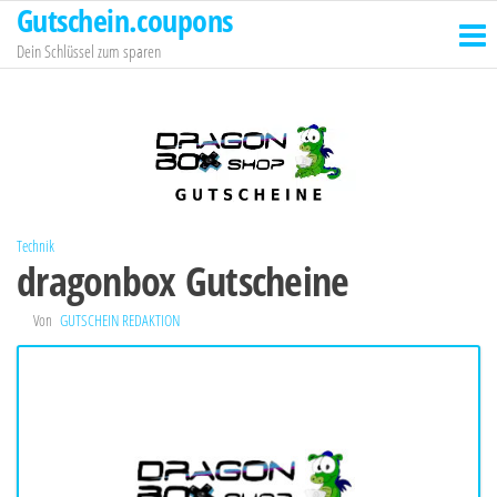
Gutschein.coupons
Zum
Inhalt
Dein Schlüssel zum sparen
springen
Technik
dragonbox Gutscheine
Von
GUTSCHEIN REDAKTION