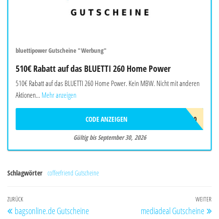
bluettipower Gutscheine "Werbung"
510€ Rabatt auf das BLUETTI 260 Home Power
510€ Rabatt auf das BLUETTI 260 Home Power. Kein MBW. Nicht mit anderen
Aktionen...
Mehr anzeigen
CODE ANZEIGEN
BALAFF510
Gültig bis September 30, 2026
Schlagwörter
coffeefriend Gutscheine
Beitragsnavigation
Vorheriger
ZURÜCK
WEITER
Nä
bagsonline.de Gutscheine
mediadeal Gutscheine
Beitrag
Be