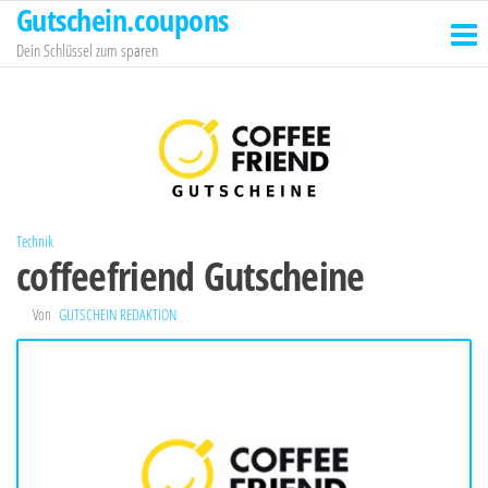
Gutschein.coupons
Zum
Inhalt
Dein Schlüssel zum sparen
springen
Technik
coffeefriend Gutscheine
Von
GUTSCHEIN REDAKTION