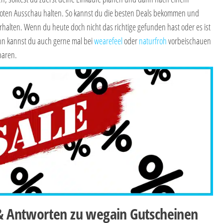
ten Ausschau halten. So kannst du die besten Deals bekommen und
erhalten. Wenn du heute doch nicht das richtige gefunden hast oder es ist
n kannst du auch gerne mal bei
wearefeel
oder
naturfroh
vorbeischauen
paren.
 & Antworten zu
wegain
Gutscheinen