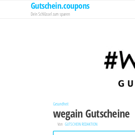
Gutschein.coupons
Zum
Inhalt
Dein Schlüssel zum sparen
springen
Gesundheit
wegain Gutscheine
Von
GUTSCHEIN REDAKTION