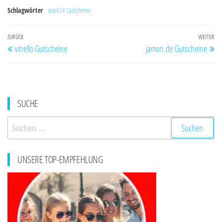
Schlagwörter
wark24 Gutscheine
Beitragsnavigation
Vorheriger
ZURÜCK
WEITER
Nä
vinello Gutscheine
jamon.de Gutscheine
Beitrag
Be
SUCHE
Suchen
nach:
UNSERE TOP-EMPFEHLUNG