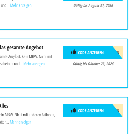
 und...
Mehr anzeigen
Gültig bis August 31, 2026
das gesamte Angebot
CODE ANZEIGEN
ADC9966
samte Angebot. Kein MBW. Nicht mit
scheinen und...
Mehr anzeigen
Gültig bis Oktober 23, 2026
lles
CODE ANZEIGEN
CONSENZ_SOMMER_2026
Kein MBW. Nicht mit anderen Aktionen,
ten...
Mehr anzeigen