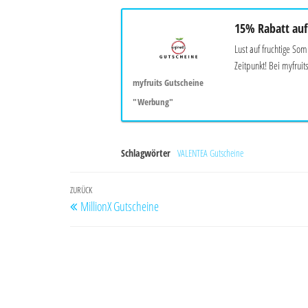
15% Rabatt auf
Lust auf fruchtige Som
Zeitpunkt! Bei myfruits
myfruits Gutscheine
"Werbung"
Schlagwörter
VALENTEA Gutscheine
Beitragsnavigation
Vorheriger
ZURÜCK
MillionX Gutscheine
Beitrag