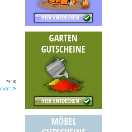
WEITER
Nächster
scheine
Beitrag