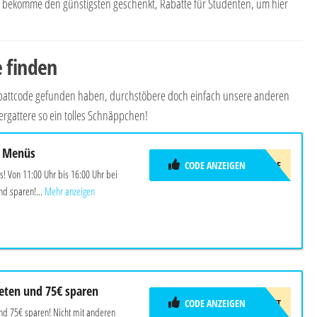
nd bekomme den günstigsten geschenkt, Rabatte für Studenten, um hier
 finden
Rabattcode gefunden haben, durchstöbere doch einfach unsere anderen
gattere so ein tolles Schnäppchen!
f Menüs
CODE ANZEIGEN
LUNCHME
! Von 11:00 Uhr bis 16:00 Uhr bei
d sparen!...
Mehr anzeigen
reten und 75€ sparen
CODE ANZEIGEN
75€RABATT
und 75€ sparen! Nicht mit anderen