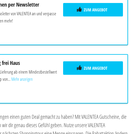
nen per Newsletter
ZUM ANGEBOT
sletter von VALENTEA an und verpasse
nen mehr!
g frei Haus
ZUM ANGEBOT
 Lieferung ab einem Mindestbestellwert
 von...
Mehr anzeigen
langen einen guten Deal gemacht zu haben? Mit VALENTEA Gutscheine, die
nnen wir dir genau dieses Gefühl geben. Nutze unsere VALENTEA
r nächsten Shoppingtour eine Menge einsparen. Die Rabattaktion ändern