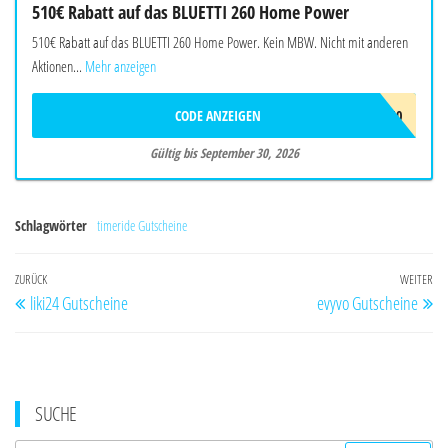
510€ Rabatt auf das BLUETTI 260 Home Power
510€ Rabatt auf das BLUETTI 260 Home Power. Kein MBW. Nicht mit anderen
Aktionen...
Mehr anzeigen
CODE ANZEIGEN
BALAFF510
Gültig bis September 30, 2026
Schlagwörter
timeride Gutscheine
Beitragsnavigation
Vorheriger
ZURÜCK
WEITER
Nä
liki24 Gutscheine
evyvo Gutscheine
Beitrag
Be
SUCHE