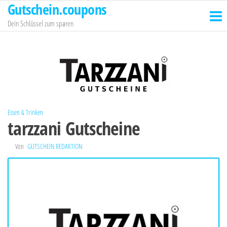
Gutschein.coupons
Zum
Inhalt
Dein Schlüssel zum sparen
springen
Essen & Trinken
tarzzani Gutscheine
Von
GUTSCHEIN REDAKTION