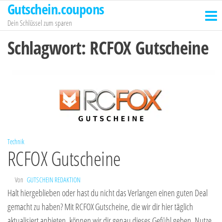
Gutschein.coupons
Zum
Inhalt
Dein Schlüssel zum sparen
springen
Schlagwort:
RCFOX Gutscheine
Technik
RCFOX Gutscheine
Von
GUTSCHEIN REDAKTION
Halt hiergeblieben oder hast du nicht das Verlangen einen guten Deal
gemacht zu haben? Mit RCFOX Gutscheine, die wir dir hier täglich
aktualisiert anbieten, können wir dir genau dieses Gefühl geben. Nutze