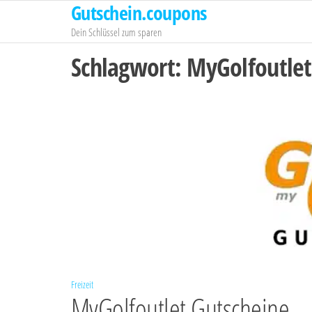
Gutschein.coupons
Zum
Inhalt
Dein Schlüssel zum sparen
springen
Schlagwort:
MyGolfoutlet
Freizeit
MyGolfoutlet Gutscheine