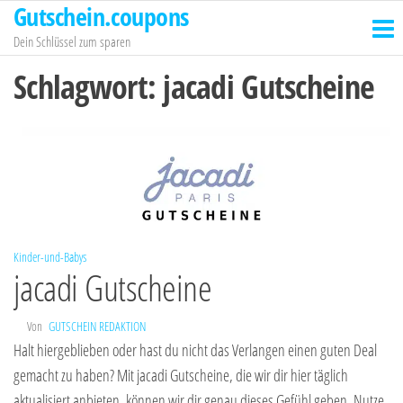
Gutschein.coupons
Zum
Inhalt
Dein Schlüssel zum sparen
springen
Schlagwort:
jacadi Gutscheine
Kinder-und-Babys
jacadi Gutscheine
Von
GUTSCHEIN REDAKTION
Halt hiergeblieben oder hast du nicht das Verlangen einen guten Deal
gemacht zu haben? Mit jacadi Gutscheine, die wir dir hier täglich
aktualisiert anbieten, können wir dir genau dieses Gefühl geben. Nutze