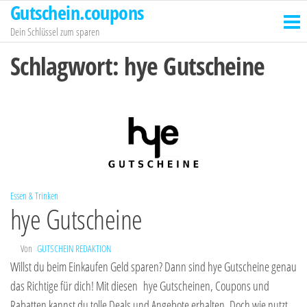
Gutschein.coupons
Zum
Inhalt
Dein Schlüssel zum sparen
springen
Schlagwort:
hye Gutscheine
Essen & Trinken
hye Gutscheine
Von
GUTSCHEIN REDAKTION
Willst du beim Einkaufen Geld sparen? Dann sind hye Gutscheine genau
das Richtige für dich! Mit diesen hye Gutscheinen, Coupons und
Rabatten kannst du tolle Deals und Angebote erhalten. Doch wie nutzt