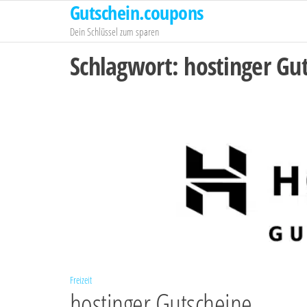
Gutschein.coupons
Zum
Inhalt
Dein Schlüssel zum sparen
springen
Schlagwort:
hostinger Gu
Freizeit
hostinger Gutscheine