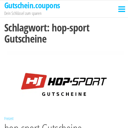
Gutschein.coupons
Zum
Inhalt
Dein Schlüssel zum sparen
springen
Schlagwort:
hop-sport
Gutscheine
Freizeit