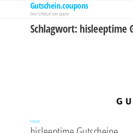
Gutschein.coupons
Zum
Inhalt
Dein Schlüssel zum sparen
springen
Schlagwort:
hisleeptime 
Freizeit
hisleeptime Gutscheine