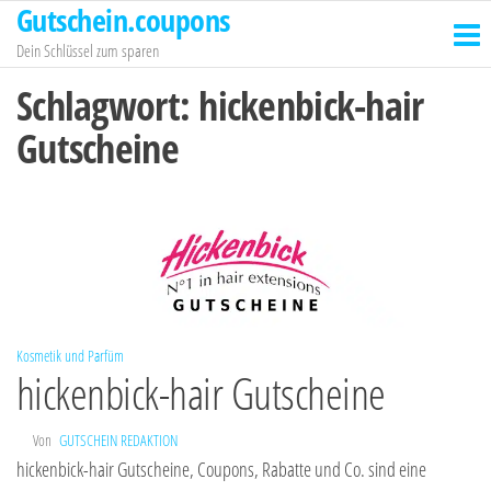
Gutschein.coupons
Zum
Inhalt
Dein Schlüssel zum sparen
springen
Schlagwort:
hickenbick-hair
Gutscheine
Kosmetik und Parfüm
hickenbick-hair Gutscheine
Von
GUTSCHEIN REDAKTION
hickenbick-hair Gutscheine, Coupons, Rabatte und Co. sind eine