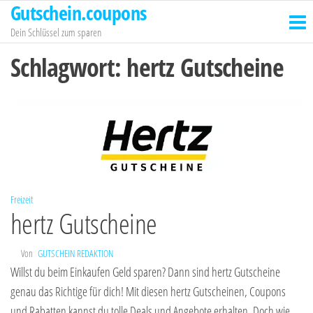
Gutschein.coupons
Zum
Inhalt
Dein Schlüssel zum sparen
springen
Schlagwort:
hertz Gutscheine
Freizeit
hertz Gutscheine
Von
GUTSCHEIN REDAKTION
Willst du beim Einkaufen Geld sparen? Dann sind hertz Gutscheine
genau das Richtige für dich! Mit diesen hertz Gutscheinen, Coupons
und Rabatten kannst du tolle Deals und Angebote erhalten. Doch wie