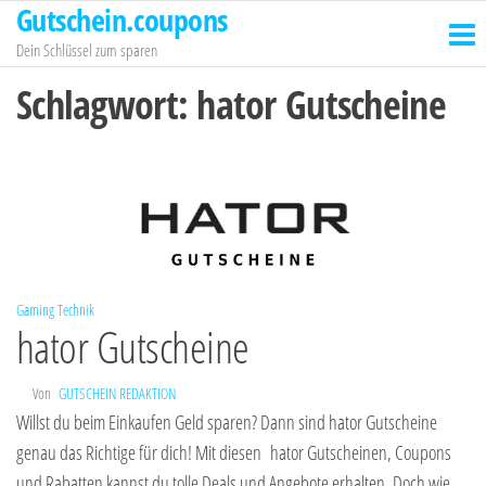
Gutschein.coupons
Zum
Inhalt
Dein Schlüssel zum sparen
springen
Schlagwort:
hator Gutscheine
Gaming
Technik
hator Gutscheine
Von
GUTSCHEIN REDAKTION
Willst du beim Einkaufen Geld sparen? Dann sind hator Gutscheine
genau das Richtige für dich! Mit diesen hator Gutscheinen, Coupons
und Rabatten kannst du tolle Deals und Angebote erhalten. Doch wie