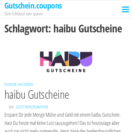
Gutschein.coupons
Zum
Inhalt
Dein Schlüssel zum sparen
springen
Schlagwort:
haibu Gutscheine
Kosmetik und Parfüm
haibu Gutscheine
Von
GUTSCHEIN REDAKTION
Erspare Dir jede Menge Mühe und Geld mit einem haibu Gutschein.
Hast Du heute mal keine Lust rauszugehen? Das ist heutzutage aber
auch gar nicht mehr notwendig, denn dank des bedienfreundlichen