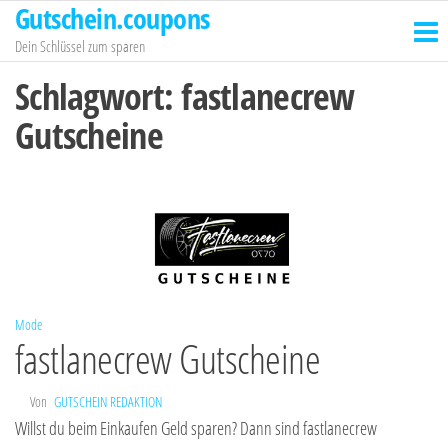
Gutschein.coupons
Zum
Inhalt
Dein Schlüssel zum sparen
springen
Schlagwort:
fastlanecrew
Gutscheine
Mode
fastlanecrew Gutscheine
Von
GUTSCHEIN REDAKTION
Willst du beim Einkaufen Geld sparen? Dann sind fastlanecrew