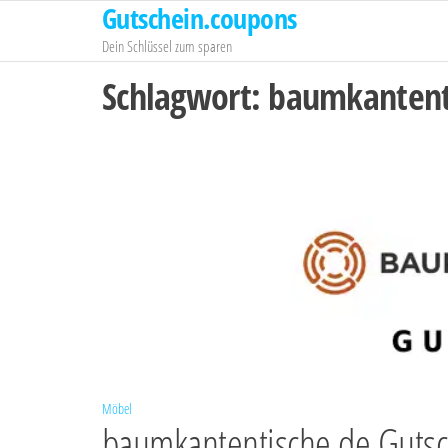
Gutschein.coupons
Zum
Inhalt
Dein Schlüssel zum sparen
springen
Schlagwort:
baumkantent
Möbel
baumkantentische.de Guts