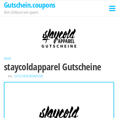
Gutschein.coupons
Zum
Inhalt
Dein Schlüssel zum sparen
springen
Mode
staycoldapparel Gutscheine
Von
GUTSCHEIN REDAKTION