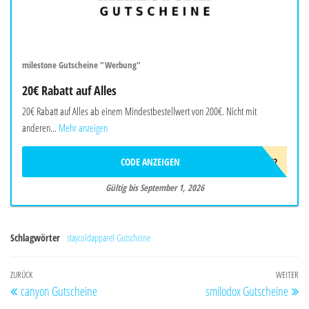
milestone Gutscheine "Werbung"
20€ Rabatt auf Alles
20€ Rabatt auf Alles ab einem Mindestbestellwert von 200€. Nicht mit
anderen...
Mehr anzeigen
CODE ANZEIGEN
AWB3F2F2T4K2
Gültig bis September 1, 2026
Schlagwörter
staycoldapparel Gutscheine
Beitragsnavigation
Vorheriger
ZURÜCK
WEITER
Nä
canyon Gutscheine
smilodox Gutscheine
Beitrag
Be