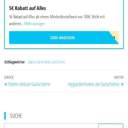
5€ Rabatt auf Alles
5€ Rabatt auf Alles ab einem Mindestbestellwert von 100€. Nicht mit
anderen...
Mehr anzeigen
CODE ANZEIGEN
L9T5Y8S4
Schlagwörter
stabilo-fachmarkt Gutscheine
Beitragsnavigation
Vorheriger
ZURÜCK
WEITER
Nä
home-deluxe Gutscheine
mygardenhome.de Gutscheine
Beitrag
Be
SUCHE
Suchen